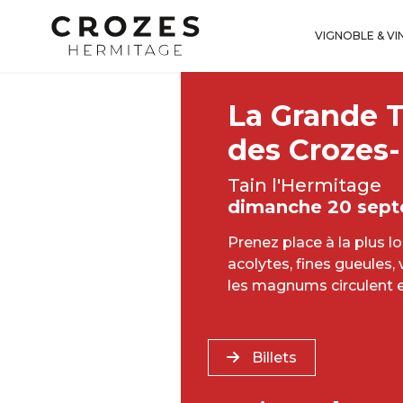
VIGNOBLE & VI
La Grande 
des Crozes
Tain l'Hermitage
dimanche 20 sep
Prenez place à la plus l
acolytes, fines gueules
les magnums circulent et
Billets