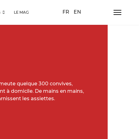
Sélectionnez votre langue
FR
EN
S
LE MAG
rameute quelque 300 convives,
nt à domicile. De mains en mains,
rnissent les assiettes.