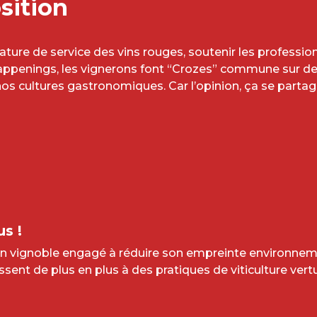
sition
ature de service des vins rouges, soutenir les professionn
happenings, les vignerons font “Crozes” commune sur d
nos cultures gastronomiques. Car l’opinion, ça se partag
é
us !
 vignoble engagé à réduire son empreinte environnemen
sent de plus en plus à des pratiques de viticulture vertu