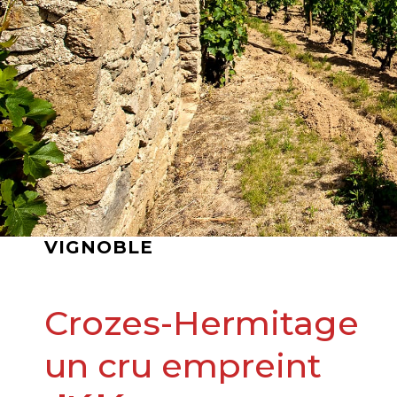
VIGNOBLE
Crozes-Hermitage
un cru empreint