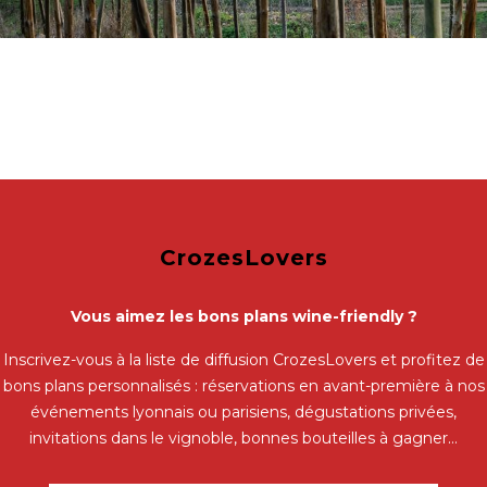
CrozesLovers
Vous aimez les bons plans wine-friendly ?
Inscrivez-vous à la liste de diffusion CrozesLovers et profitez de
bons plans personnalisés : réservations en avant-première à nos
événements lyonnais ou parisiens, dégustations privées,
invitations dans le vignoble, bonnes bouteilles à gagner...