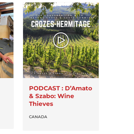
PODCAST : D’Amato
& Szabo: Wine
Thieves
CANADA