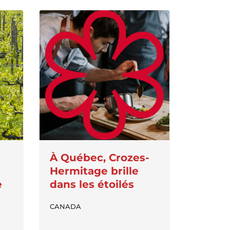
À Québec, Crozes-
Hermitage brille
e
dans les étoilés
CANADA