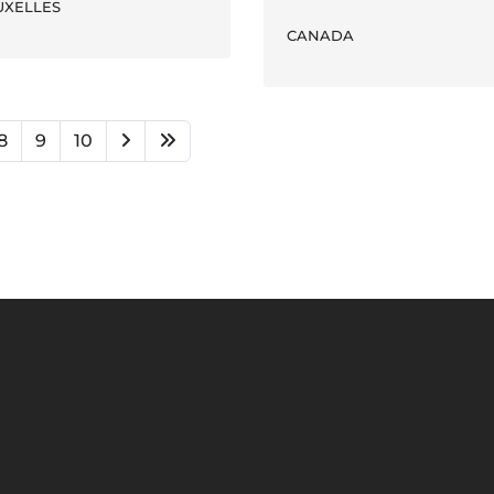
UXELLES
CANADA
8
9
10