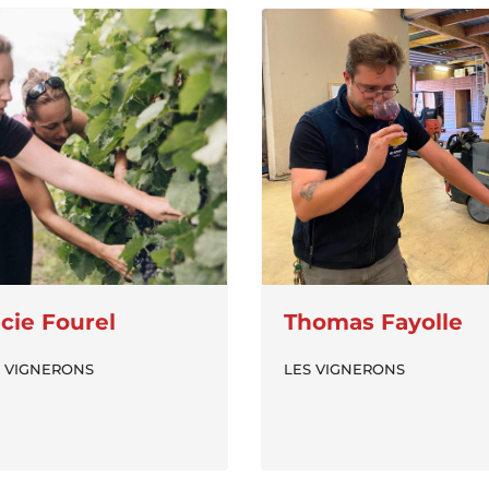
cie Fourel
Thomas Fayolle
S VIGNERONS
LES VIGNERONS