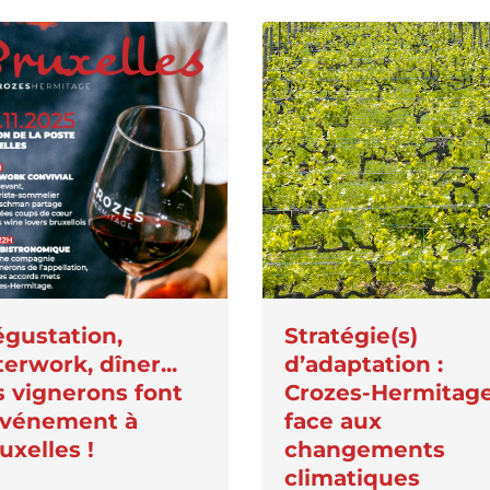
gustation,
Stratégie(s)
terwork, dîner...
d’adaptation :
s vignerons font
Crozes-Hermitag
événement à
face aux
uxelles !
changements
climatiques