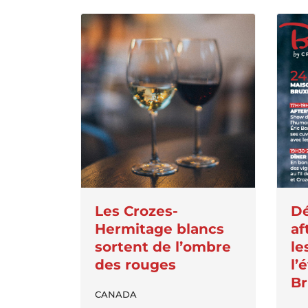
Les Crozes-
Dé
Hermitage blancs
af
sortent de l’ombre
le
des rouges
l’
Br
CANADA