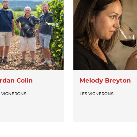
rdan Colin
Melody Breyton
S VIGNERONS
LES VIGNERONS