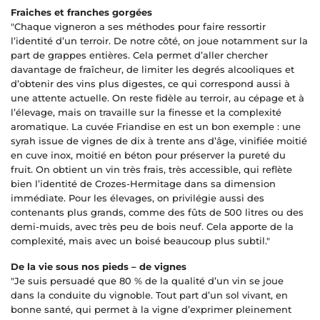
Fraiches et franches gorgées
"Chaque vigneron a ses méthodes pour faire ressortir
l’identité d’un terroir. De notre côté, on joue notamment sur la
part de grappes entières. Cela permet d’aller chercher
davantage de fraîcheur, de limiter les degrés alcooliques et
d’obtenir des vins plus digestes, ce qui correspond aussi à
une attente actuelle. On reste fidèle au terroir, au cépage et à
l’élevage, mais on travaille sur la finesse et la complexité
aromatique. La cuvée Friandise en est un bon exemple : une
syrah issue de vignes de dix à trente ans d’âge, vinifiée moitié
en cuve inox, moitié en béton pour préserver la pureté du
fruit. On obtient un vin très frais, très accessible, qui reflète
bien l’identité de Crozes-Hermitage dans sa dimension
immédiate. Pour les élevages, on privilégie aussi des
contenants plus grands, comme des fûts de 500 litres ou des
demi-muids, avec très peu de bois neuf. Cela apporte de la
complexité, mais avec un boisé beaucoup plus subtil."
De la vie sous nos pieds – de vignes
"Je suis persuadé que 80 % de la qualité d’un vin se joue
dans la conduite du vignoble. Tout part d’un sol vivant, en
bonne santé, qui permet à la vigne d’exprimer pleinement