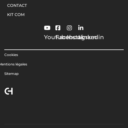
CONTACT
KIT COM
Youtube
Facebook
Instagram
Linkedin
Cookies
Mentions légales
Sitemap