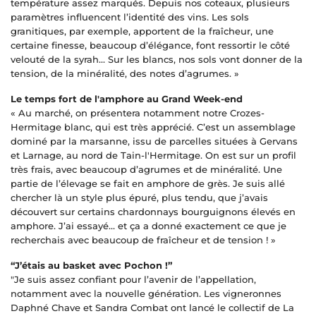
température assez marqués. Depuis nos coteaux, plusieurs
paramètres influencent l’identité des vins. Les sols
granitiques, par exemple, apportent de la fraîcheur, une
certaine finesse, beaucoup d’élégance, font ressortir le côté
velouté de la syrah... Sur les blancs, nos sols vont donner de la
tension, de la minéralité, des notes d’agrumes. »
Le temps fort de l'amphore au Grand Week-end
« Au marché, on présentera notamment notre Crozes-
Hermitage blanc, qui est très apprécié. C’est un assemblage
dominé par la marsanne, issu de parcelles situées à Gervans
et Larnage, au nord de Tain-l'Hermitage. On est sur un profil
très frais, avec beaucoup d’agrumes et de minéralité. Une
partie de l’élevage se fait en amphore de grès. Je suis allé
chercher là un style plus épuré, plus tendu, que j’avais
découvert sur certains chardonnays bourguignons élevés en
amphore. J’ai essayé… et ça a donné exactement ce que je
recherchais avec beaucoup de fraîcheur et de tension ! »
“J’étais au basket avec Pochon !”
"Je suis assez confiant pour l’avenir de l’appellation,
notamment avec la nouvelle génération. Les vigneronnes
Daphné Chave et Sandra Combat ont lancé le collectif de La