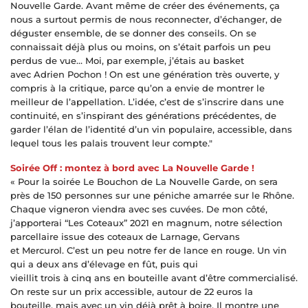
Nouvelle Garde. Avant même de créer des événements, ça
nous a surtout permis de nous reconnecter, d’échanger, de
déguster ensemble, de se donner des conseils. On se
connaissait déjà plus ou moins, on s’était parfois un peu
perdus de vue… Moi, par exemple, j’étais au basket
avec Adrien Pochon ! On est une génération très ouverte, y
compris à la critique, parce qu’on a envie de montrer le
meilleur de l’appellation. L’idée, c’est de s’inscrire dans une
continuité, en s’inspirant des générations précédentes, de
garder l’élan de l’identité d’un vin populaire, accessible, dans
lequel tous les palais trouvent leur compte."
Soirée Off : montez à bord avec La Nouvelle Garde !
« Pour la soirée Le Bouchon de La Nouvelle Garde, on sera
près de 150 personnes sur une péniche amarrée sur le Rhône.
Chaque vigneron viendra avec ses cuvées. De mon côté,
j’apporterai “Les Coteaux” 2021 en magnum, notre sélection
parcellaire issue des coteaux de Larnage, Gervans
et Mercurol. C’est un peu notre fer de lance en rouge. Un vin
qui a deux ans d’élevage en fût, puis qui
vieillit trois à cinq ans en bouteille avant d’être commercialisé.
On reste sur un prix accessible, autour de 22 euros la
bouteille, mais avec un vin déjà prêt à boire. Il montre une