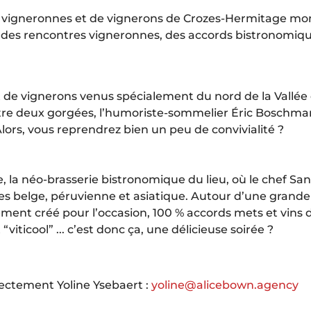
vigneronnes et de vignerons de Crozes-Hermitage mont
des rencontres vigneronnes, des accords bistronomiques...
t de vignerons venus spécialement du nord de la Vallée 
 Entre deux gorgées, l’humoriste-sommelier Éric Boschm
Alors, vous reprendrez bien un peu de convivialité ?
, la néo-brasserie bistronomique du lieu, où le chef S
sines belge, péruvienne et asiatique. Autour d’une gra
ment créé pour l’occasion, 100 % accords mets et vin
ticool” ... c’est donc ça, une délicieuse soirée ?
rectement Yoline Ysebaert :
yoline@alicebown.agency