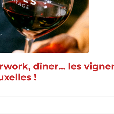
rwork, dîner... les vigne
xelles !